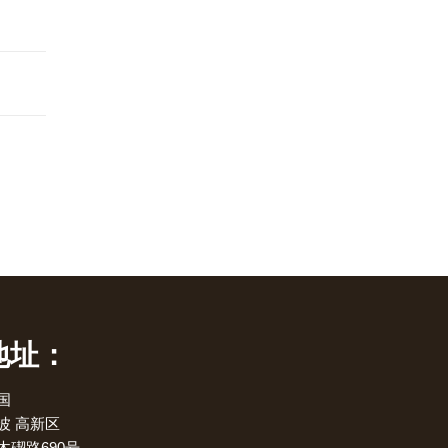
地址：
国
波 高新区
木碶路690号