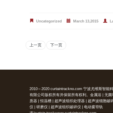
Uncategorized
March 13,2015
L
上一页
下一页
2010～2020 curtaintrackno.com 宁波尤维斯智能
有限公司版权所有并保留所有权利。
金属浴
|
无菌
质器
|
恒温槽
|
超声波组织处理器
|
超声波细胞破
仪
|
研磨仪
|
超声波组织破碎仪
|
电动窗帘轨
道
/
curtain track
:www.curtaintrackno.com