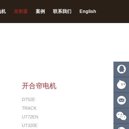
电机
发射器
案例
联系我们
English
开合帘电机
QQ:
DT52E
4110275
旺旺
TRACK
号:ecsio
邮
UT72EN
UT320E